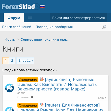
Форум
Войти или зарегистрироваться
Поиск сообщений
Последние сообщения
Форум
Совместные покупки в складчину
Книги
1
2
Вперёд >
Стадия совместных покупок
[аудиокнига] Рыночные
Складчина
Циклы. Как Выявлять И Использовать
Закономерности (говард Маркс)
admin
Ответов:
0
admin
[reuters Для Финансистов]
Складчина
Фондовый Рынок. Курс Для Начинающих