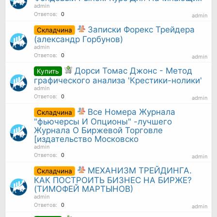
admin
Ответов:
0
admin
Записки Форекс Трейдера
Складчина
(александр Горбунов)
admin
Ответов:
0
admin
Дорси Томас Джонс - Метод
Купить
графического анализа 'Крестики-нолики'
admin
Ответов:
0
admin
Все Номера Журнала
Складчина
"фьючерсы И Опционы" -лучшего
Журнала О Биржевой Торговле
[издательство Московско
admin
Ответов:
0
admin
МЕХАНИЗМ ТРЕЙДИНГА.
Складчина
КАК ПОСТРОИТЬ БИЗНЕС НА БИРЖЕ?
(ТИМОФЕЙ МАРТЫНОВ)
admin
Ответов:
0
admin