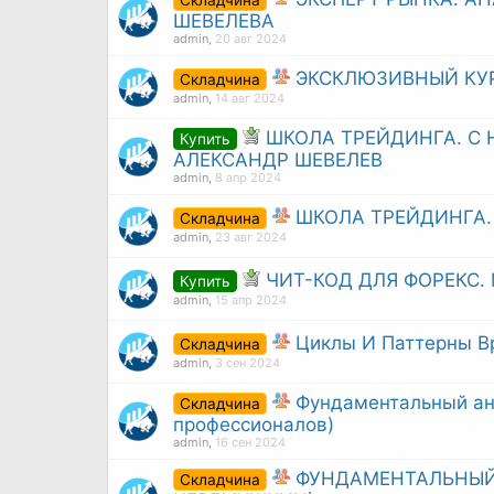
ШЕВЕЛЕВА
admin
,
20 авг 2024
ЭКСКЛЮЗИВНЫЙ КУР
Складчина
admin
,
14 авг 2024
ШКОЛА ТРЕЙДИНГА. С
Купить
АЛЕКСАНДР ШЕВЕЛЕВ
admin
,
8 апр 2024
ШКОЛА ТРЕЙДИНГА. 
Складчина
admin
,
23 авг 2024
ЧИТ-КОД ДЛЯ ФОРЕКС.
Купить
admin
,
15 апр 2024
Циклы И Паттерны В
Складчина
admin
,
3 сен 2024
Фундаментальный ана
Складчина
профессионалов)
admin
,
16 сен 2024
ФУНДАМЕНТАЛЬНЫЙ
Складчина