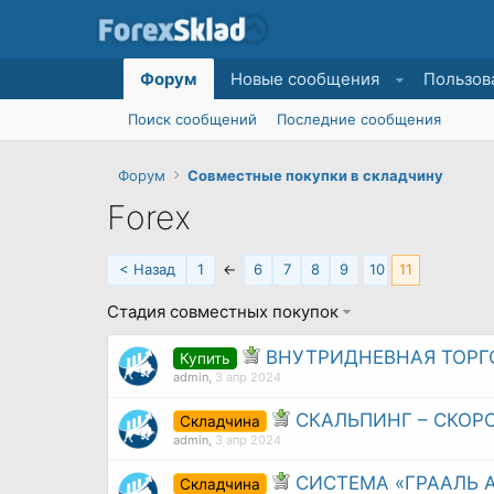
Форум
Новые сообщения
Пользов
Поиск сообщений
Последние сообщения
Форум
Совместные покупки в складчину
Forex
< Назад
1
←
6
7
8
9
10
11
Стадия совместных покупок
ВНУТРИДНЕВНАЯ ТОРГО
Купить
admin
,
3 апр 2024
СКАЛЬПИНГ – СКОР
Складчина
admin
,
3 апр 2024
СИСТЕМА «ГРААЛЬ А
Складчина