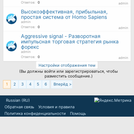
Ответов:
0
admin
Высокоэффективная, прибыльная,
простая система от Homo Sapiens
admin
Ответов:
0
admin
Aggressive signal - Разворотная
импульсная торговая стратегия рынка
форекс
admin
Ответов:
0
admin
Настройки отображения тем
(Вы должны войти или зарегистрироваться, чтобы
разместить сообщение.)
1
2
3
4
5
6
Вперёд >
Russian (RU)
Обратная связь
Условия и правила
Политика конфиденциальности
Помощь