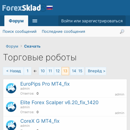
Форум
Войти или зарегистрироваться
Поиск сообщений
Последние сообщения
Форум
Скачать
Торговые роботы
< Назад
1
←
10
11
12
13
14
15
Вперёд >
EuroPips Pro MT4_fix
admin
Ответов:
0
admin
Elite Forex Scalper v6.20_fix_1420
admin
Ответов:
0
admin
CoreX G MT4_fix
admin