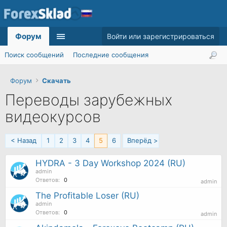
Форум
Войти или зарегистрироваться
Поиск сообщений
Последние сообщения
Форум
Скачать
Переводы зарубежных
видеокурсов
< Назад
1
2
3
4
5
6
Вперёд >
HYDRA - 3 Day Workshop 2024 (RU)
admin
Ответов:
0
admin
The Profitable Loser (RU)
admin
Ответов:
0
admin