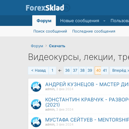
Форум
Новые сообщения
Пользов
Поиск сообщений
Последние сообщения
Форум
Скачать
Видеокурсы, лекции, т
< Назад
1
←
36
37
38
39
40
41
Вперёд 
АНДРЕЙ КУЗНЕЦОВ - МАСТЕР ДИ
admin
,
3 фев 2024
КОНСТАНТИН КРАВЧУК - РАЗВО
(2021)
admin
,
3 фев 2024
МУСТАФА СЕЙТУЕВ - MENTORSHIP 
admin
,
3 фев 2024