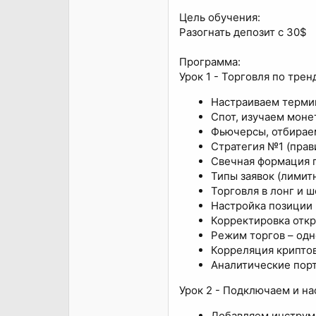
Цель обучения:
Разогнать депозит с 30$
Программа:
Урок 1 - Торговля по трен
Настраиваем термин
Спот, изучаем моне
Фьючерсы, отбирае
Стратегия №1 (прави
Свечная формация 
Типы заявок (лимитн
Торговля в лонг и ш
Настройка позиции 
Корректировка отк
Режим торгов – одн
Корреляция криптов
Аналитические пор
Урок 2 - Подключаем и на
Добавляем инструм