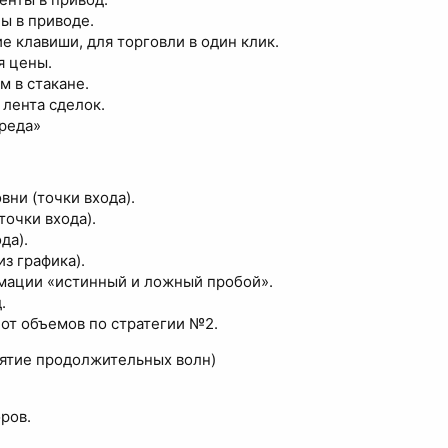
ы в приводе.
е клавиши, для торговли в один клик.
 цены.
м в стакане.
 лента сделок.
реда»
вни (точки входа).
точки входа).
да).
з графика).
мации «истинный и ложный пробой».
.
 от объемов по стратегии №2.
зятие продолжительных волн)
ров.