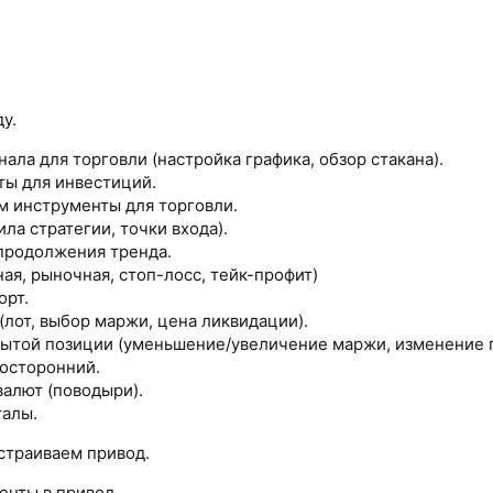
ду.
ала для торговли (настройка графика, обзор стакана).
ты для инвестиций.
м инструменты для торговли.
ла стратегии, точки входа).
продолжения тренда.
ая, рыночная, стоп-лосс, тейк-профит)
орт.
(лот, выбор маржи, цена ликвидации).
рытой позиции (уменьшение/увеличение маржи, изменение п
осторонний.
алют (поводыри).
талы.
страиваем привод.
енты в привод.