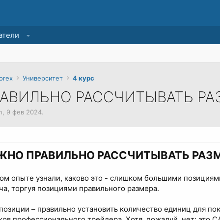
атели
orex
Университет
4 курс
РАВИЛЬНО РАССЧИТЫВАТЬ Р
n
,
9 фев 2024
.
ЖНО ПРАВИЛЬНО РАССЧИТЫВАТЬ РАЗ
ком опыте узнали, каково это - слишком большими позициям
ча, торгуя позициями правильного размера.
позиции – правильно установить количество единиц для по
ков профессионального трейдера. Хотя, пожалуй, нет: это