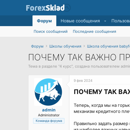
Форум
Новые сообщения
Пользов
Поиск сообщений
Последние сообщения
Форум
Школы обучения
Школа обучения babyf
ПОЧЕМУ ТАК ВАЖНО П
Тема в разделе "
4 курс
", создана пользователем
admi
9 фев 2024
ПОЧЕМУ ТАК ВА
Теперь, когда мы на горь
admin
механизм кредитного пле
Administrator
Команда форума
Правильно задать размер 
из наиболее важных навы