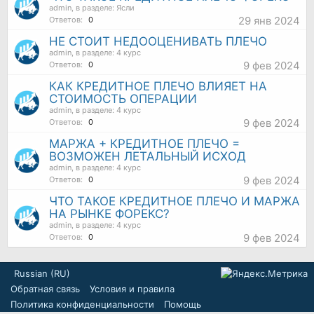
admin
, в разделе:
Ясли
29 янв 2024
Ответов:
0
НЕ СТОИТ НЕДООЦЕНИВАТЬ ПЛЕЧО
admin
, в разделе:
4 курс
9 фев 2024
Ответов:
0
КАК КРЕДИТНОЕ ПЛЕЧО ВЛИЯЕТ НА
СТОИМОСТЬ ОПЕРАЦИИ
admin
, в разделе:
4 курс
9 фев 2024
Ответов:
0
МАРЖА + КРЕДИТНОЕ ПЛЕЧО =
ВОЗМОЖЕН ЛЕТАЛЬНЫЙ ИСХОД
admin
, в разделе:
4 курс
9 фев 2024
Ответов:
0
ЧТО ТАКОЕ КРЕДИТНОЕ ПЛЕЧО И МАРЖА
НА РЫНКЕ ФОРЕКС?
admin
, в разделе:
4 курс
9 фев 2024
Ответов:
0
Russian (RU)
Обратная связь
Условия и правила
Политика конфиденциальности
Помощь