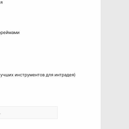
ня
мфреймами
лучших инструментов для интрадея)
.