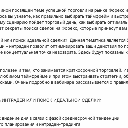
ной посвящен теме успешной торговли на рынке Форекс и
рса вы узнаете, как правильно выбирать таймфрейм и выстра
му сценарию пойдет торговый день, как выбирать оптимальн
ет секреты поиска сделок на Форекс, которые принесут вам
й или поиск идеальной сделки». Данная тематика является 
и – интрадей позволит оптимизировать ваши действия по п
кое концептуальная точка невозврата. Здесь будут показаны 
полезен и тем, кто занимается краткосрочной торговлей. И
 любимом таймфрейме и при этом выстраивать стратегии, о
сками. Очень подробно в вебинаре рассказывается о прави
са ИНТРАДЕЙ ИЛИ ПОИСК ИДЕАЛЬНОЙ СДЕЛКИ:
 видение дня в связи с фазой среднесрочной тенденции
о планирования и интрадей-трединга