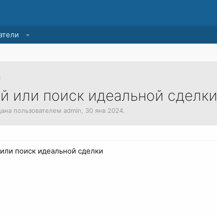
атели
и
ей или поиск идеальной сделк
здана пользователем
admin
,
30 янв 2024
.
 или поиск идеальной сделки