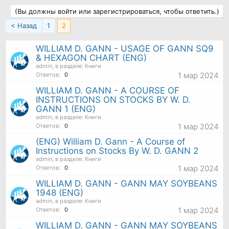
(Вы должны войти или зарегистрироваться, чтобы ответить.)
< Назад
1
2
WILLIAM D. GANN - USAGE OF GANN SQ9
& HEXAGON CHART (ENG)
admin
, в разделе:
Книги
1 мар 2024
Ответов:
0
WILLIAM D. GANN - A COURSE OF
INSTRUCTIONS ON STOCKS BY W. D.
GANN 1 (ENG)
admin
, в разделе:
Книги
1 мар 2024
Ответов:
0
(ENG) William D. Gann - A Course of
Instructions on Stocks By W. D. GANN 2
admin
, в разделе:
Книги
1 мар 2024
Ответов:
0
WILLIAM D. GANN - GANN MAY SOYBEANS
1948 (ENG)
admin
, в разделе:
Книги
1 мар 2024
Ответов:
0
WILLIAM D. GANN - GANN MAY SOYBEANS