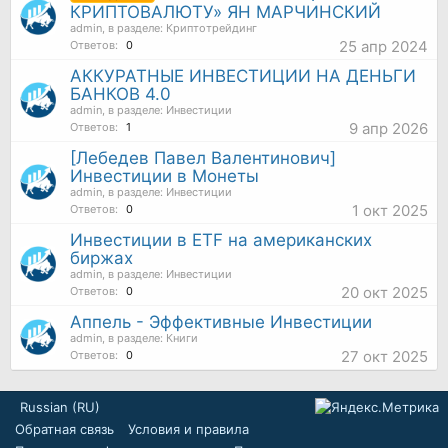
КРИПТОВАЛЮТУ» ЯН МАРЧИНСКИЙ
admin
, в разделе:
Криптотрейдинг
25 апр 2024
Ответов:
0
АККУРАТНЫЕ ИНВЕСТИЦИИ НА ДЕНЬГИ
БАНКОВ 4.0
admin
, в разделе:
Инвестиции
9 апр 2026
Ответов:
1
[Лебедев Павел Валентинович]
Инвестиции в Монеты
admin
, в разделе:
Инвестиции
1 окт 2025
Ответов:
0
Инвестиции в ETF на американских
биржах
admin
, в разделе:
Инвестиции
20 окт 2025
Ответов:
0
Аппель - Эффективные Инвестиции
admin
, в разделе:
Книги
27 окт 2025
Ответов:
0
Russian (RU)
Обратная связь
Условия и правила