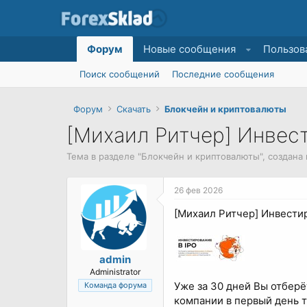
Форум
Новые сообщения
Пользов
Поиск сообщений
Последние сообщения
Форум
Скачать
Блокчейн и криптовалюты
[Михаил Ритчер] Инвест
Тема в разделе "
Блокчейн и криптовалюты
", создан
26 фев 2026
[Михаил Ритчер] Инвестир
admin
Administrator
Уже за 30 дней Вы отбер
Команда форума
компании в первый день т