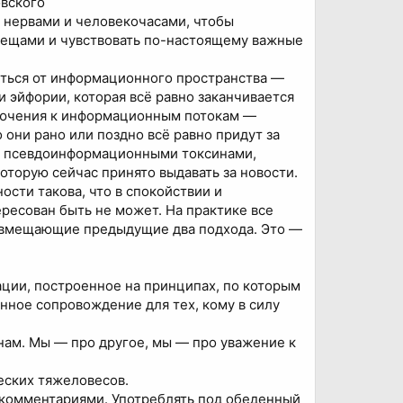
вского
и нервами и человекочасами, чтобы
вещами и чувствовать по-настоящему важные
читься от информационного пространства —
и эйфории, которая всё равно заканчивается
ключения к информационным потокам —
о они рано или поздно всё равно придут за
бя псевдоинформационными токсинами,
оторую сейчас принято выдавать за новости.
сти такова, что в спокойствии и
ресован быть не может. На практике все
совмещающие предыдущие два подхода. Это —
ации, построенное на принципах, по которым
ное сопровождение для тех, кому в силу
к нам. Мы — про другое, мы — про уважение к
еских тяжеловесов.
комментариями. Употреблять под обеденный