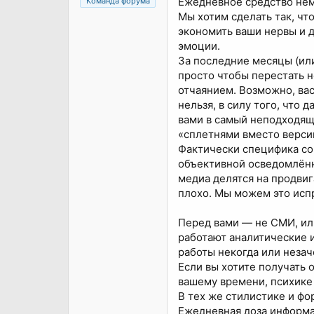
Ежедневное средство нем
Команда форума
Мы хотим сделать так, чт
экономить ваши нервы и 
эмоции.
За последние месяцы (или
просто чтобы перестать н
отчаянием. Возможно, ва
нельзя, в силу того, что 
вами в самый неподходящ
«сплетнями вместо версий
Фактически специфика сов
объективной осведомлённо
медиа делятся на продви
плохо. Мы можем это исп
Перед вами — не СМИ, ил
работают аналитические 
работы некогда или незач
Если вы хотите получать 
вашему времени, психике 
В тех же стилистике и фо
Ежедневная доза информа