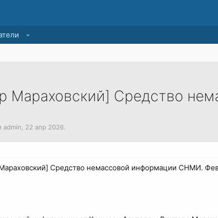
атели
ор Мараховский] Средство не
м
admin
,
22 апр 2026
.
 Мараховский] Средство немассовой информации СНМИ. Фев