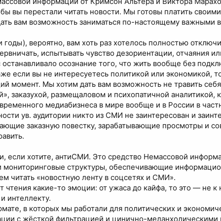
ассовой информации от Кримсон Альтера и Виктора Марахо
обы вы перестали читать новости. Мы готовы платить своим
дать вам возможность заниматься по-настоящему важными 
 годы), вероятно, вам хоть раз хотелось полностью отклю
ервничать, испытывать чувство дезориентации, отчаяния ил
с останавливало осознание того, что жить вообще без под
даже если вы не интересуетесь политикой или экономикой, т
ий момент. Мы хотим дать вам возможность не травить се
», заказухой, размещаловом и психопатичной аналитикой, к
ременного медиабизнеса в мире вообще и в России в частно
сти ув. аудитории никто из СМИ не заинтересован и заинте
гающие заказную повестку, зарабатывающие просмотры и 
равить.
и, если хотите, антиСМИ. Это средство Немассовой информ
и мониторинговые структуры, обеспечивающие информацион
ем читать «новостную ленту в соцсетях и СМИ».
от чтения какие-то эмоции: от ужаса до кайфа, то это — не 
и интеллекту.
рмате, в которых мы работали для политических и экономич
ции с жёсткой фильтрацией и цинично-меланхолическими 