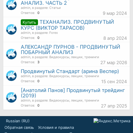
АНАЛИЗ. ЧАСТЬ 2
admin
, в разделе:
Статьи
9 мар 2024
Ответов:
0
ТЕХАНАЛИЗ. ПРОДВИНУТЫЙ
Купить
КУРС (ВИКТОР ТАРАСОВ)
admin
, в разделе:
Forex
8 апр 2024
Ответов:
0
АЛЕКСАНДР ПУРНОВ - ПРОДВИНУТЫЙ
ПОБАРНЫЙ АНАЛИЗ
admin
, в разделе:
Видеокурсы, лекции, тренинги
27 мар 2026
Ответов:
3
Продвинутый Стандарт (арина Веспер)
admin
, в разделе:
Видеокурсы, лекции, тренинги
15 сен 2024
Ответов:
0
[Анатолий Панов] Продвинутый трейдинг
(2019)
admin
, в разделе:
Видеокурсы, лекции, тренинги
27 апр 2025
Ответов:
0
Russian (RU)
Обратная связь
Условия и правила