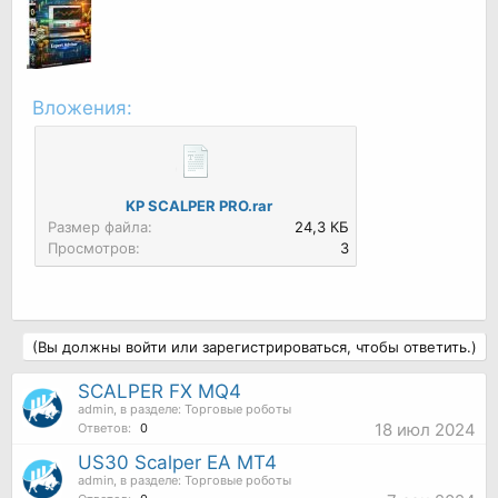
Вложения:
KP SCALPER PRO.rar
Размер файла:
24,3 КБ
Просмотров:
3
(Вы должны войти или зарегистрироваться, чтобы ответить.)
SCALPER FX MQ4
admin
, в разделе:
Торговые роботы
18 июл 2024
Ответов:
0
US30 Scalper EA MT4
admin
, в разделе:
Торговые роботы