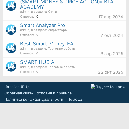
(SMART MONEY & PRICE ACTION)» BTA
ACADEMY
admin
, в разделе:
Книги
17 апр 2024
Ответов:
0
Smart Analyzer Pro
admin
, в разделе:
Индикаторы
7 окт 2024
Ответов:
0
Best-Smart-Money-EA
admin
, в разделе:
Торговые роботы
8 апр 2025
Ответов:
0
SMART HUB AI
admin
, в разделе:
Торговые роботы
22 окт 2025
Ответов:
0
Russian (RU)
Обратная связь
Условия и правила
Политика конфиденциальности
Помощь