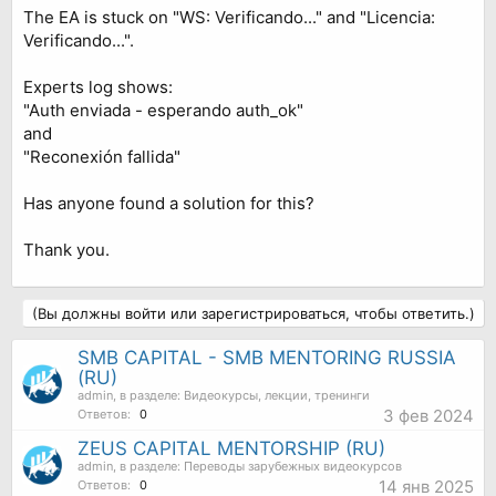
The EA is stuck on "WS: Verificando..." and "Licencia:
Verificando...".
Experts log shows:
"Auth enviada - esperando auth_ok"
and
"Reconexión fallida"
Has anyone found a solution for this?
Thank you.
(Вы должны войти или зарегистрироваться, чтобы ответить.)
SMB CAPITAL - SMB MENTORING RUSSIA
(RU)
admin
, в разделе:
Видеокурсы, лекции, тренинги
3 фев 2024
Ответов:
0
ZEUS CAPITAL MENTORSHIP (RU)
admin
, в разделе:
Переводы зарубежных видеокурсов
14 янв 2025
Ответов:
0