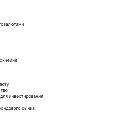
товалютами
локчейне
люту
ство
 для инвестирования
фондового рынка