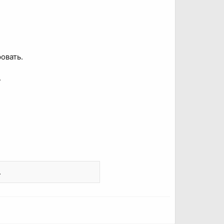
овать.
.
.