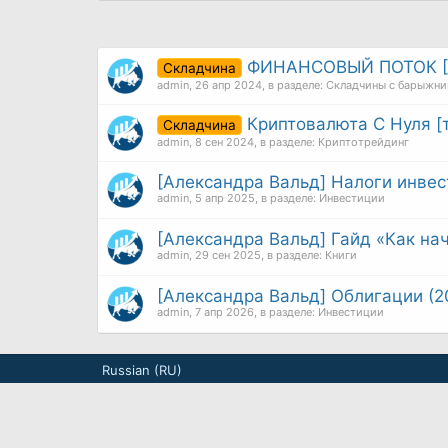
ФИНАНСОВЫЙ ПОТОК [
Складчина
admin
,
26 апр 2024
, в разделе:
Складчины с барыжни
Криптовалюта С Нуля [
Складчина
admin
,
8 сен 2024
, в разделе:
Криптотрейдинг
[Александра Вальд] Налоги инвес
admin
,
5 апр 2025
, в разделе:
Инвестиции
[Александра Вальд] Гайд «Как нач
admin
,
29 сен 2025
, в разделе:
Книги
[Александра Вальд] Облигации (2
admin
,
7 апр 2026
, в разделе:
Инвестиции
Russian (RU)