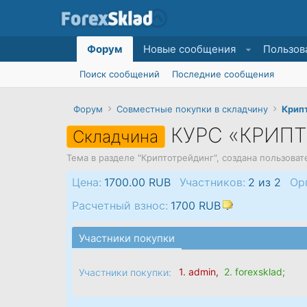
Форум
Новые сообщения
Пользов
Поиск сообщений
Последние сообщения
Форум
Совместные покупки в складчину
Крип
КУРС «КРИП
Складчина
Тема в разделе "
Криптотрейдинг
", создана пользова
Цена:
1700.00 RUB
Участников:
2 из 2
Ор
Расчетный взнос:
1700 RUB
Участники покупки
1.
admin
,
2.
forexsklad
;
Участники покупки: