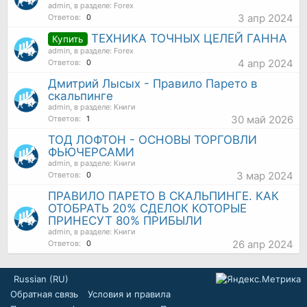
admin
, в разделе:
Forex
3 апр 2024
Ответов:
0
ТЕХНИКА ТОЧНЫХ ЦЕЛЕЙ ГАННА
Купить
admin
, в разделе:
Forex
4 апр 2024
Ответов:
0
Дмитрий Лысых - Правило Парето в
скальпинге
admin
, в разделе:
Книги
30 май 2026
Ответов:
1
ТОД ЛОФТОН - ОСНОВЫ ТОРГОВЛИ
ФЬЮЧЕРСАМИ
admin
, в разделе:
Книги
3 мар 2024
Ответов:
0
ПРАВИЛО ПАРЕТО В СКАЛЬПИНГЕ. КАК
ОТОБРАТЬ 20% СДЕЛОК КОТОРЫЕ
ПРИНЕСУТ 80% ПРИБЫЛИ
admin
, в разделе:
Книги
26 апр 2024
Ответов:
0
Russian (RU)
Обратная связь
Условия и правила