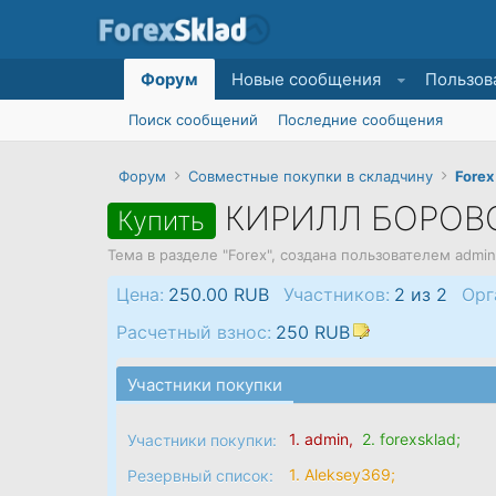
Форум
Новые сообщения
Пользов
Поиск сообщений
Последние сообщения
Форум
Совместные покупки в складчину
Forex
КИРИЛЛ БОРОВС
Купить
Тема в разделе "
Forex
", создана пользователем
admin
Цена:
250.00 RUB
Участников:
2 из 2
Орг
Расчетный взнос:
250 RUB
Участники покупки
1.
admin
,
2.
forexsklad
;
Участники покупки:
1.
Aleksey369
;
Резервный список: