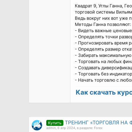
Квадрат 9, Углы Ганна, Г
торговой системы Вильяма
Ведь вокруг них вот уже 
Методы Ганна позволяют:
- Видеть важные ценовые
- Определять точки разво
- Прогнозировать время р
- Определять размер отка
- Забирать максимальную
- Торговать на любых фи
- Создавать диверсифика
- Торговать без индикато
- Начать торговлю с любо
Как скачать курс 
ТРЕНИНГ «ТОРГОВЛЯ НА 
Купить
admin
,
6 апр 2024
, в разделе:
Forex