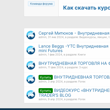
Команда форума
Как скачать курс 
Сергей Митюков - Внутридневная 
admin
,
31 янв 2024
, в разделе:
Видеокурсы, лекции, 
Lance Beggs -YTC Внутридневная с
mini Futures
admin
,
1 фев 2024
, в разделе:
Книги
ВНУТРИДНЕВНАЯ ТОРГОВЛЯ НА 
admin
,
11 фев 2024
, в разделе:
3 курс
ВНУТРИДНЕВНАЯ ТОРГОВА
Купить
admin
,
3 апр 2024
, в разделе:
Forex
ВИДЕОКУРС «ВНУТРИДНЕВ
Купить
TRADER’S BLOG
admin
,
9 апр 2024
, в разделе:
Forex