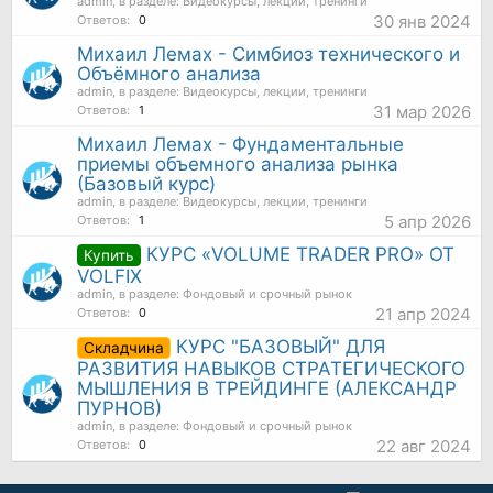
admin
, в разделе:
Видеокурсы, лекции, тренинги
30 янв 2024
Ответов:
0
Михаил Лемах - Симбиоз технического и
Объёмного анализа
admin
, в разделе:
Видеокурсы, лекции, тренинги
31 мар 2026
Ответов:
1
Михаил Лемах - Фундаментальные
приемы объемного анализа рынка
(Базовый курс)
admin
, в разделе:
Видеокурсы, лекции, тренинги
5 апр 2026
Ответов:
1
КУРС «VOLUME TRADER PRO» ОТ
Купить
VOLFIX
admin
, в разделе:
Фондовый и срочный рынок
21 апр 2024
Ответов:
0
КУРС "БАЗОВЫЙ" ДЛЯ
Складчина
РАЗВИТИЯ НАВЫКОВ СТРАТЕГИЧЕСКОГО
МЫШЛЕНИЯ В ТРЕЙДИНГЕ (АЛЕКСАНДР
ПУРНОВ)
admin
, в разделе:
Фондовый и срочный рынок
22 авг 2024
Ответов:
0