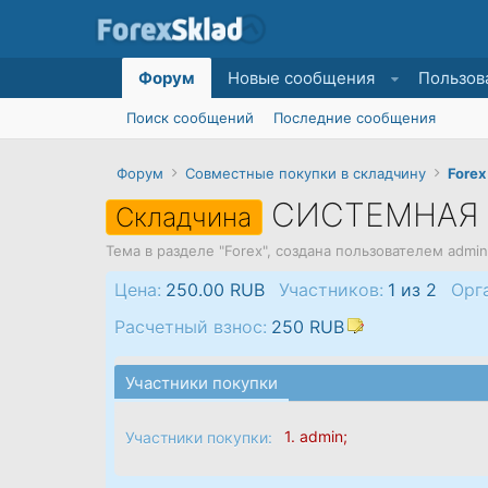
Форум
Новые сообщения
Пользов
Поиск сообщений
Последние сообщения
Форум
Совместные покупки в складчину
Forex
СИСТЕМНАЯ 
Складчина
Тема в разделе "
Forex
", создана пользователем
admin
Цена:
250.00 RUB
Участников:
1 из 2
Орг
Расчетный взнос:
250 RUB
Участники покупки
1.
admin
;
Участники покупки: