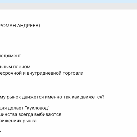
РОМАН АНДРЕЕВ)
енеджмент
льным плечом
несрочной и внутридневной торговли
ему рынок движется именно так как движется?
одня делает "кукловод"
шинства всегда выбиваются
движениях рынка
у