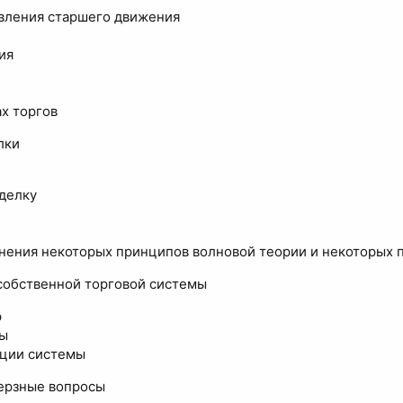
вления старшего движения
ия
х торгов
лки
делку
нения некоторых принципов волновой теории и некоторых 
собственной торговой системы
р
ры
ции системы
верзные вопросы