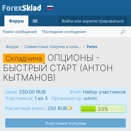
Форум
Войти или зарегистрироваться
Поиск сообщений
Последние сообщения
Форум
Совместные покупки в складчину
Forex
ОПЦИОНЫ -
Складчина
БЫСТРЫЙ СТАРТ (АНТОН
КЫТМАНОВ)
Цена:
250.00 RUB
Этап:
Набор участников
Участников:
1 из 3
Организатор:
admin
Расчетный взнос:
250 RUB
33%
Участники покупки