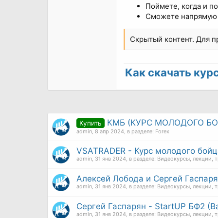
Поймете, когда и по
Сможете напрямую а
Скрытый контент. Для 
Как скачать курс 
КМБ (КУРС МОЛОДОГО Б
Купить
admin
,
8 апр 2024
, в разделе:
Forex
VSATRADER - Курс молодого бойц
admin
,
31 янв 2024
, в разделе:
Видеокурсы, лекции, 
Алексей Лобода и Сергей Гаспаря
admin
,
31 янв 2024
, в разделе:
Видеокурсы, лекции, 
Сергей Гаспарян - StartUP БФ2 (
admin
,
31 янв 2024
, в разделе:
Видеокурсы, лекции, 