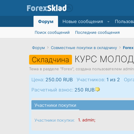
Форум
Новые сообщения
Пользов
Поиск сообщений
Последние сообщения
Форум
Совместные покупки в складчину
Forex
КУРС МОЛОДО
Складчина
Тема в разделе "
Forex
", создана пользователем
admin
Цена:
250.00 RUB
Участников:
1 из 2
Орг
Расчетный взнос:
250 RUB
Участники покупки
1.
admin
;
Участники покупки: