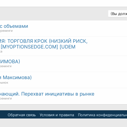
(Вы долж
 с объемами
тренинги
Я: ТОРГОВЛЯ КРОК (НИЗКИЙ РИСК,
[MYOPTIONSEDGE.COM] [UDEM
ка
СИМОВА)
ренинги
я Максимова)
рынок
нающий. Перехват инициативы в рынке
ренинги
Обратная связь
Условия и правила
Политика конфиденциаль