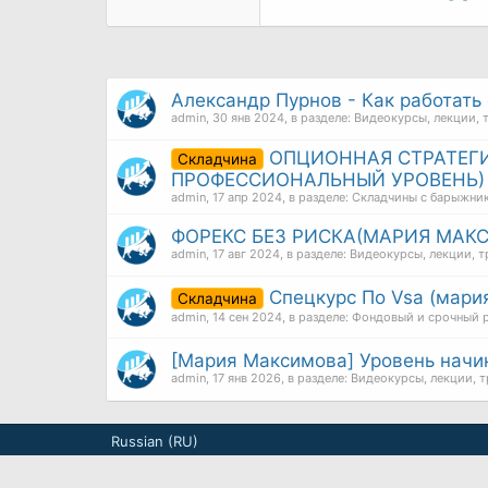
Александр Пурнов - Как работать
admin
,
30 янв 2024
, в разделе:
Видеокурсы, лекции, 
ОПЦИОННАЯ СТРАТЕГИ
Складчина
ПРОФЕССИОНАЛЬНЫЙ УРОВЕНЬ) 
admin
,
17 апр 2024
, в разделе:
Складчины с барыжни
ФОРЕКС БЕЗ РИСКА(МАРИЯ МАК
admin
,
17 авг 2024
, в разделе:
Видеокурсы, лекции, т
Спецкурс По Vsa (мари
Складчина
admin
,
14 сен 2024
, в разделе:
Фондовый и срочный 
[Мария Максимова] Уровень начи
admin
,
17 янв 2026
, в разделе:
Видеокурсы, лекции, т
Russian (RU)