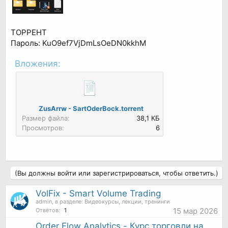
ТОРРЕНТ
Пароль: KuO9ef7VjDmLsOeDN0kkhM
Вложения:
ZusArrw - SartOderBock.torrent
Размер файла:
38,1 КБ
Просмотров:
6
(Вы должны войти или зарегистрироваться, чтобы ответить.)
VolFix - Smart Volume Trading
admin
, в разделе:
Видеокурсы, лекции, тренинги
15 мар 2026
Ответов:
1
Order Flow Analytics - Курс торговли на