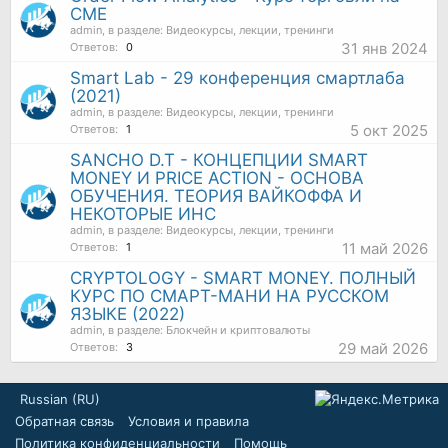
CME
admin
, в разделе:
Видеокурсы, лекции, тренинги
31 янв 2024
Ответов:
0
Smart Lab - 29 конференция смартлаба
(2021)
admin
, в разделе:
Видеокурсы, лекции, тренинги
5 окт 2025
Ответов:
1
SANCHO D.T - КОНЦЕПЦИИ SMART
MONEY И PRICE ACTION - ОСНОВА
ОБУЧЕНИЯ. ТЕОРИЯ ВАЙКОФФА И
НЕКОТОРЫЕ ИНС
admin
, в разделе:
Видеокурсы, лекции, тренинги
11 май 2026
Ответов:
1
CRYPTOLOGY - SMART MONEY. ПОЛНЫЙ
КУРС ПО СМАРТ-МАНИ НА РУССКОМ
ЯЗЫКЕ (2022)
admin
, в разделе:
Блокчейн и криптовалюты
29 май 2026
Ответов:
3
Russian (RU)
Обратная связь
Условия и правила
Политика конфиденциальности
Помощь