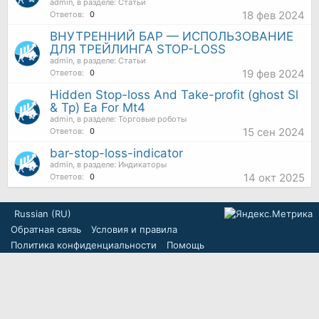
admin
, в разделе:
Статьи
18 фев 2024
Ответов:
0
ВНУТРЕННИЙ БАР — ИСПОЛЬЗОВАНИЕ
ДЛЯ ТРЕЙЛИНГА STOP-LOSS
admin
, в разделе:
Статьи
19 фев 2024
Ответов:
0
Hidden Stop-loss And Take-profit (ghost Sl
& Tp) Ea For Mt4
admin
, в разделе:
Торговые роботы
15 сен 2024
Ответов:
0
bar-stop-loss-indicator
admin
, в разделе:
Индикаторы
14 окт 2025
Ответов:
0
Russian (RU)
Обратная связь
Условия и правила
Политика конфиденциальности
Помощь