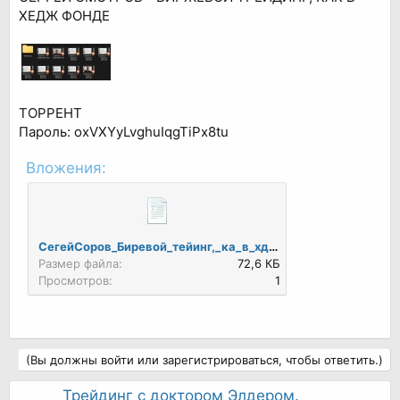
ХЕДЖ ФОНДЕ
ТОРРЕНТ
Пароль: oxVXYyLvghuIqgTiPx8tu
Вложения:
СегейСоров_Биревой_тейинг,_ка_в_хдж_фнде.torrent
Размер файла:
72,6 КБ
Просмотров:
1
(Вы должны войти или зарегистрироваться, чтобы ответить.)
Трейдинг с доктором Элдером.