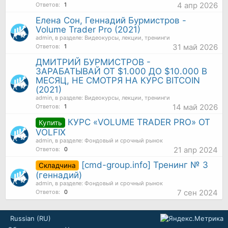
4 апр 2026
Ответов:
1
Елена Сон, Геннадий Бурмистров -
Volume Trader Pro (2021)
admin
, в разделе:
Видеокурсы, лекции, тренинги
31 май 2026
Ответов:
1
ДМИТРИЙ БУРМИСТРОВ -
ЗАРАБАТЫВАЙ ОТ $1.000 ДО $10.000 В
МЕСЯЦ, НЕ СМОТРЯ НА КУРС BITCOIN
(2021)
admin
, в разделе:
Видеокурсы, лекции, тренинги
14 май 2026
Ответов:
1
КУРС «VOLUME TRADER PRO» ОТ
Купить
VOLFIX
admin
, в разделе:
Фондовый и срочный рынок
21 апр 2024
Ответов:
0
[cmd-group.info] Тренинг № 3
Складчина
(геннадий)
admin
, в разделе:
Фондовый и срочный рынок
7 сен 2024
Ответов:
0
Russian (RU)