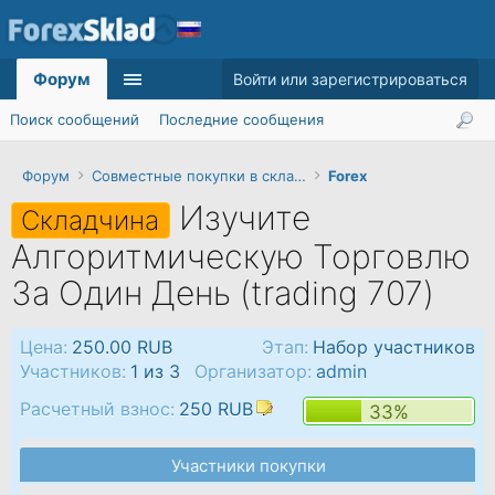
Форум
Войти или зарегистрироваться
Поиск сообщений
Последние сообщения
Форум
Совместные покупки в складчину
Forex
Изучите
Складчина
Алгоритмическую Торговлю
За Один День (trading 707)
Цена:
250.00 RUB
Этап:
Набор участников
Участников:
1 из 3
Организатор:
admin
Расчетный взнос:
250 RUB
33%
Участники покупки