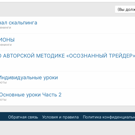
(Вы долж
нал скальпинга
ренинги
ЦИОНЫ
ренинги
О АВТОРСКОЙ МЕТОДИКЕ «ОСОЗНАННЫЙ ТРЕЙДЕР
Индивидуальные уроки
люты
Основные уроки Часть 2
люты
Обратная связь
Условия и правила
Политика конфиденциаль