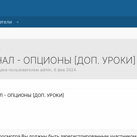
атели
и
АЛ - ОПЦИОНЫ [ДОП. УРОКИ]
здана пользователем
admin
,
6 фев 2024
.
 - ОПЦИОНЫ [ДОП. УРОКИ]
просмотра Вы должны быть зарегистрированным участником