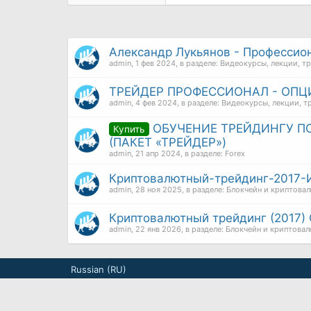
Александр Лукьянов - Профессио
admin
,
1 фев 2024
, в разделе:
Видеокурсы, лекции, т
ТРЕЙДЕР ПРОФЕССИОНАЛ - ОП
admin
,
4 фев 2024
, в разделе:
Видеокурсы, лекции, т
ОБУЧЕНИЕ ТРЕЙДИНГУ П
Купить
(ПАКЕТ «ТРЕЙДЕР»)
admin
,
21 апр 2024
, в разделе:
Forex
Криптовалютный-трейдинг-2017-
admin
,
28 ноя 2025
, в разделе:
Блокчейн и криптова
Криптовалютный трейдинг (2017) 
admin
,
22 янв 2026
, в разделе:
Блокчейн и криптова
Russian (RU)