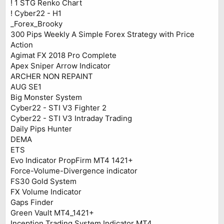
! 1 STG Renko Chart
! Cyber22 - H1
_Forex_Brooky
300 Pips Weekly A Simple Forex Strategy with Price
Action
Agimat FX 2018 Pro Complete
Apex Sniper Arrow Indicator
ARCHER NON REPAINT
AUG SE1
Big Monster System
Cyber22 - STI V3 Fighter 2
Cyber22 - STI V3 Intraday Trading
Daily Pips Hunter
DEMA
ETS
Evo Indicator PropFirm MT4 1421+
Force-Volume-Divergence indicator
FS30 Gold System
FX Volume Indicator
Gaps Finder
Green Vault MT4_1421+
Inception Trading System Indicator MT4