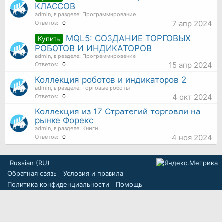
КЛАССОВ
admin
, в разделе:
Программирование
7 апр 2024
Ответов:
0
MQL5: СОЗДАНИЕ ТОРГОВЫХ
Купить
РОБОТОВ И ИНДИКАТОРОВ
admin
, в разделе:
Программирование
15 апр 2024
Ответов:
0
Коллекция роботов и индикаторов 2
admin
, в разделе:
Торговые роботы
4 окт 2024
Ответов:
0
Коллекция из 17 Стратегий торговли на
рынке Форекс
admin
, в разделе:
Книги
4 ноя 2024
Ответов:
0
Russian (RU)
Обратная связь
Условия и правила
Политика конфиденциальности
Помощь