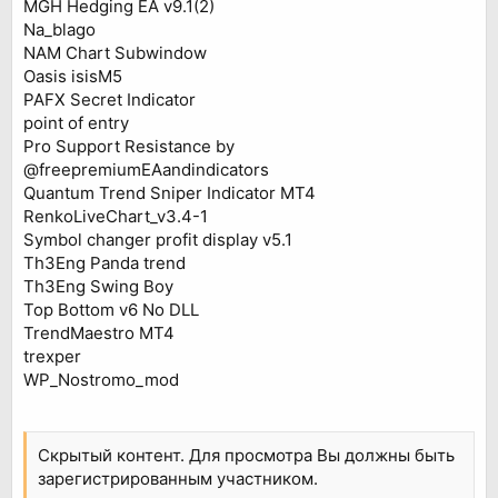
MGH Hedging EA v9.1(2)
Na_blago
NAM Chart Subwindow
Oasis isisM5
PAFX Secret Indicator
point of entry
Pro Support Resistance by
@freepremiumEAandindicators
Quantum Trend Sniper Indicator MT4
RenkoLiveChart_v3.4-1
Symbol changer profit display v5.1
Th3Eng Panda trend
Th3Eng Swing Boy
Top Bottom v6 No DLL
TrendMaestro MT4
trexper
WP_Nostromo_mod
Скрытый контент. Для просмотра Вы должны быть
зарегистрированным участником.