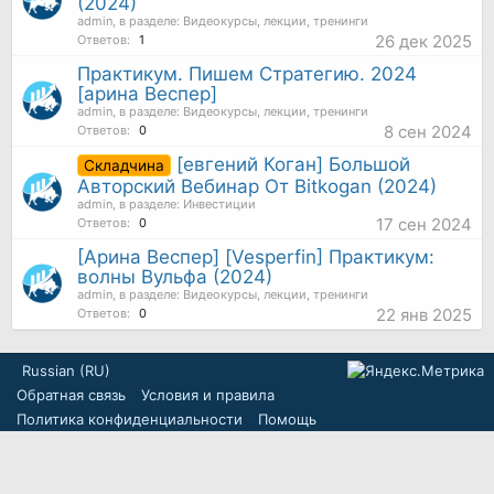
(2024)
admin
, в разделе:
Видеокурсы, лекции, тренинги
26 дек 2025
Ответов:
1
Практикум. Пишем Стратегию. 2024
[арина Веспер]
admin
, в разделе:
Видеокурсы, лекции, тренинги
8 сен 2024
Ответов:
0
[евгений Коган] Большой
Складчина
Авторский Вебинар От Bitkogan (2024)
admin
, в разделе:
Инвестиции
17 сен 2024
Ответов:
0
[Арина Веспер] [Vesperfin] Практикум:
волны Вульфа (2024)
admin
, в разделе:
Видеокурсы, лекции, тренинги
22 янв 2025
Ответов:
0
Russian (RU)
Обратная связь
Условия и правила
Политика конфиденциальности
Помощь